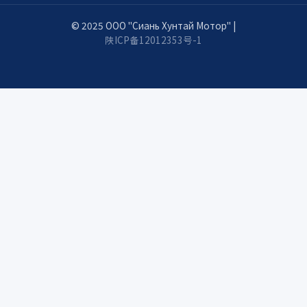
© 2025 ООО "Сиань Хунтай Мотор" |
陕ICP备12012353号-1