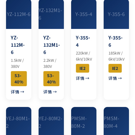
YZ-132M1-
YZ-112M-6
Y-355-4
Y-355-6
6
YZ-
YZ-
Y-355-
Y-355-
112M-
132M1-
4
6
6
6
220kW /
185kW /
6kV/10kV
6kV/10kV
1.5kW /
2.2kW /
380V
380V
IE2
IE2
S3-
S3-
详情 →
详情 →
40%
40%
详情 →
详情 →
YEJ-80M1-
YEJ-80M2-
PMSM-
PMSM-
2
2
80M-2
80M-4