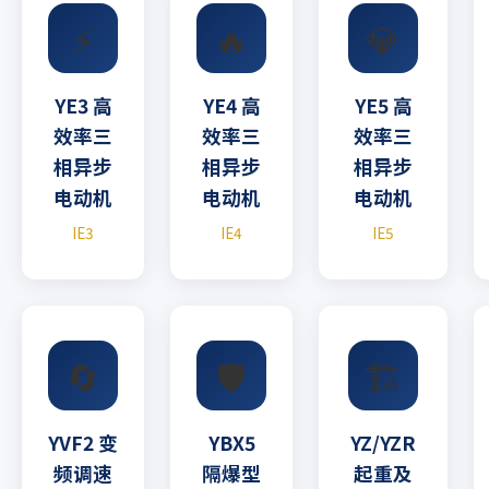
⚡
🔥
💎
YE3 高
YE4 高
YE5 高
效率三
效率三
效率三
相异步
相异步
相异步
电动机
电动机
电动机
IE3
IE4
IE5
🔄
🛡️
🏗️
YVF2 变
YBX5
YZ/YZR
频调速
隔爆型
起重及