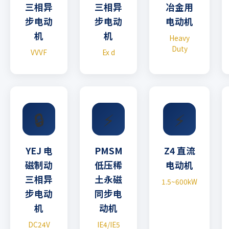
三相异
三相异
冶金用
步电动
步电动
电动机
机
机
Heavy
Duty
VVVF
Ex d
🔒
⚡
⚡
YEJ 电
PMSM
Z4 直流
磁制动
低压稀
电动机
三相异
土永磁
1.5~600kW
步电动
同步电
机
动机
DC24V
IE4/IE5