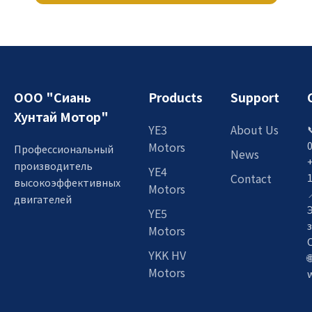
ООО "Сиань
Products
Support
Хунтай Мотор"
YE3
About Us

Motors
Профессиональный
News
производитель
YE4
Contact
высокоэффективных
Motors

двигателей
YE5
Motors
YKK HV

Motors