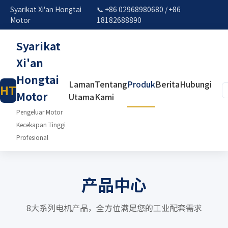
Syarikat Xi'an Hongtai
📞 +86 02968980680 / +86
Motor
18182688890
Syarikat
Xi'an
Hongtai
Laman
Tentang
Produk
Berita
Hubungi
HT
Motor
Utama
Kami
Pengeluar Motor
Kecekapan Tinggi
Profesional
产品中心
8大系列电机产品，全方位满足您的工业配套需求