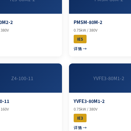
0M2-2
PMSM-80M-2
 380V
0.75kW / 380V
IE5
→
详情 →
Z4-100-11
YVFE3-80M1-2
0-11
YVFE3-80M1-2
 160V
0.75kW / 380V
IE3
→
详情 →