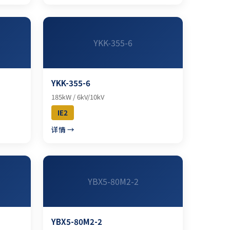
YKK-355-6
YKK-355-6
185kW / 6kV/10kV
IE2
详情 →
YBX5-80M2-2
YBX5-80M2-2