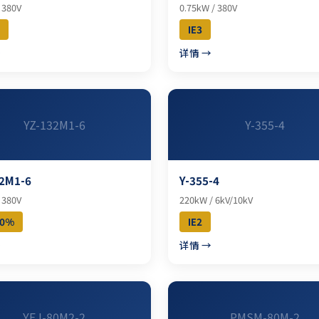
 380V
0.75kW / 380V
IE3
→
详情 →
YZ-132M1-6
Y-355-4
2M1-6
Y-355-4
 380V
220kW / 6kV/10kV
40%
IE2
→
详情 →
YEJ-80M2-2
PMSM-80M-2