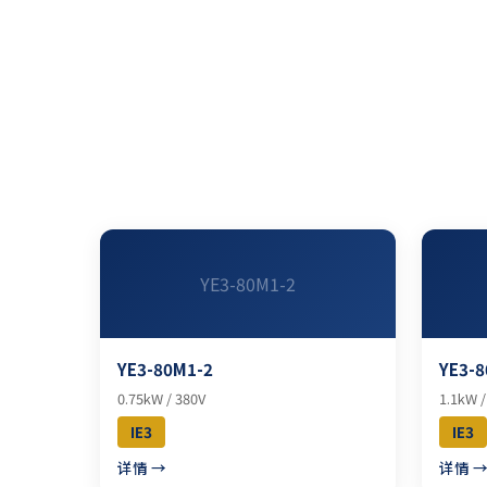
YE3-80M1-2
YE3-80M1-2
YE3-8
0.75kW / 380V
1.1kW /
IE3
IE3
详情 →
详情 