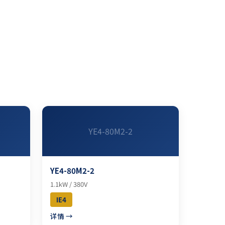
YE4-80M2-2
YE4-80M2-2
1.1kW / 380V
IE4
详情 →