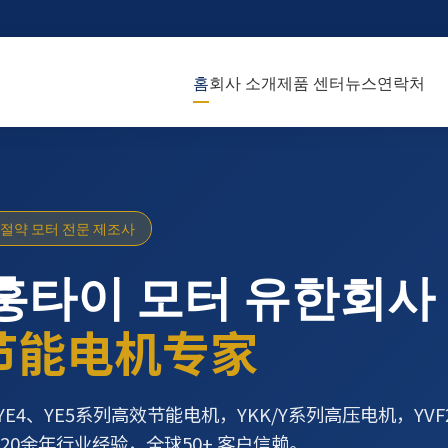
홈
회사 소개
제품 센터
뉴스
연락처
 절약 모터 전문 제조사
훙타이 모터 유한회사
节能电机专家
YE4、YE5系列高效节能电机，YKK/Y系列高压电机，YV
20余年行业经验，全球50+ 客户信赖。