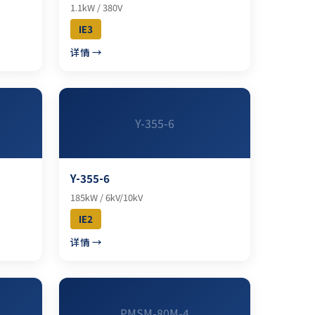
1.1kW / 380V
IE3
详情 →
Y-355-6
Y-355-6
185kW / 6kV/10kV
IE2
详情 →
PMSM-80M-4