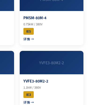
PMSM-80M-4
0.75kW / 380V
IE5
详情 →
YVFE3-80M2-2
YVFE3-80M2-2
1.1kW / 380V
IE3
详情 →