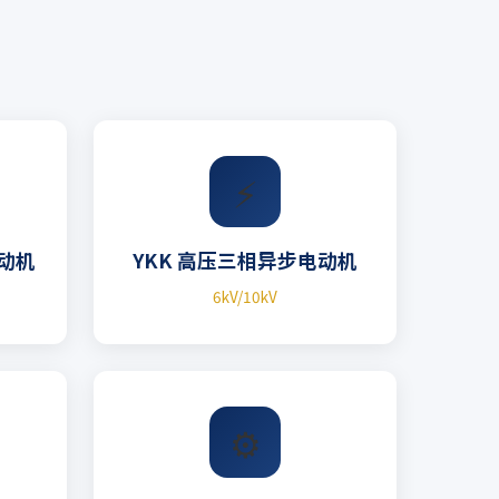
⚡
电动机
YKK 高压三相异步电动机
6kV/10kV
⚙️