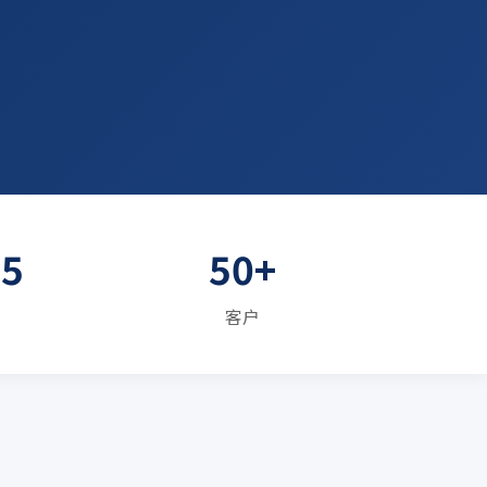
E5
50+
客户