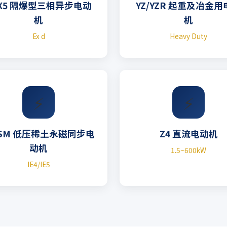
BX5 隔爆型三相异步电动
YZ/YZR 起重及冶金
机
机
Ex d
Heavy Duty
⚡
⚡
SM 低压稀土永磁同步电
Z4 直流电动机
动机
1.5~600kW
IE4/IE5