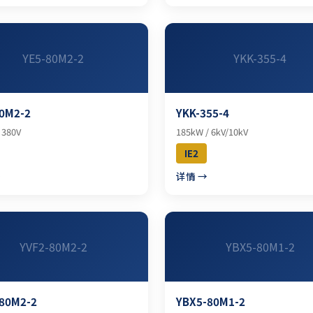
YE5-80M2-2
YKK-355-4
0M2-2
YKK-355-4
 380V
185kW / 6kV/10kV
IE2
→
详情 →
YVF2-80M2-2
YBX5-80M1-2
-80M2-2
YBX5-80M1-2