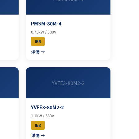
PMSM-80M-4
0.75kW / 380V
IE5
详情 →
YVFE3-80M2-2
YVFE3-80M2-2
1.1kW / 380V
IE3
详情 →