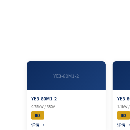
YE3-80M1-2
YE3-80M1-2
YE3-8
0.75kW / 380V
1.1kW /
IE3
IE3
详情 →
详情 