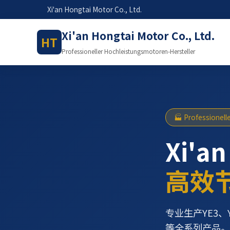
Xi'an Hongtai Motor Co., Ltd.
Xi'an Hongtai Motor Co., Ltd.
HT
Professioneller Hochleistungsmotoren-Hersteller
🏭 Professionell
Xi'an
高效
专业生产YE3、
等全系列产品。