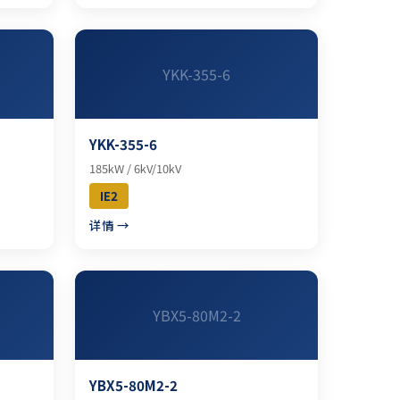
YKK-355-6
YKK-355-6
185kW / 6kV/10kV
IE2
详情 →
YBX5-80M2-2
YBX5-80M2-2