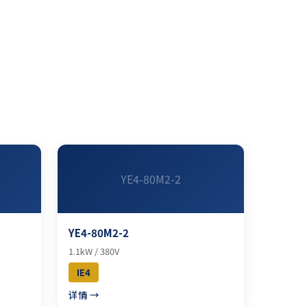
YE4-80M2-2
YE4-80M2-2
1.1kW / 380V
IE4
详情 →