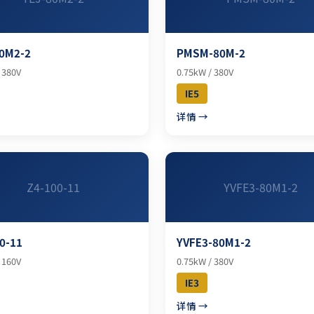
0M2-2
PMSM-80M-2
 380V
0.75kW / 380V
IE5
→
详情 →
Z4-100-11
YVFE3-80M1-2
0-11
YVFE3-80M1-2
 160V
0.75kW / 380V
IE3
→
详情 →