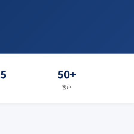
E5
50+
客户