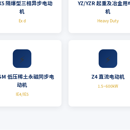
BX5 隔爆型三相异步电动
YZ/YZR 起重及冶金
机
机
Ex d
Heavy Duty
⚡
⚡
SM 低压稀土永磁同步电
Z4 直流电动机
动机
1.5~600kW
IE4/IE5