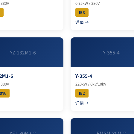
 380V
0.75kW / 380V
IE3
→
详情 →
YZ-132M1-6
Y-355-4
2M1-6
Y-355-4
 380V
220kW / 6kV/10kV
40%
IE2
→
详情 →
YEJ-80M2-2
PMSM-80M-2