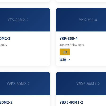
YE5-80M2-2
YKK-355-4
0M2-2
YKK-355-4
 380V
185kW / 6kV/10kV
IE2
→
详情 →
YVF2-80M2-2
YBX5-80M1-2
-80M2-2
YBX5-80M1-2