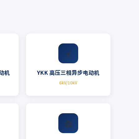
⚡
电动机
YKK 高压三相异步电动机
6kV/10kV
⚙️