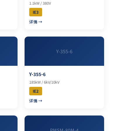
1.1kW / 380V
IE3
详情 →
Y-355-6
Y-355-6
185kW / 6kV/10kV
IE2
详情 →
PMSM-80M-4