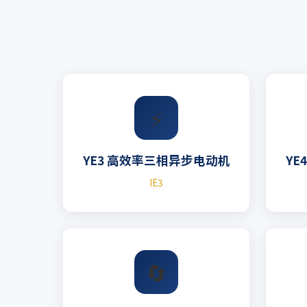
⚡
YE3 高效率三相异步电动机
YE
IE3
🔄