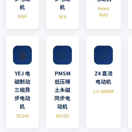
机
机
Heavy
Duty
VVVF
Ex d
🔒
⚡
⚡
YEJ 电
PMSM
Z4 直流
磁制动
低压稀
电动机
三相异
土永磁
1.5~600kW
步电动
同步电
机
动机
DC24V
IE4/IE5