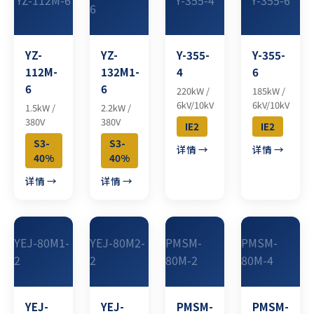
6
YZ-
YZ-
Y-355-
Y-355-
112M-
132M1-
4
6
6
6
220kW /
185kW /
6kV/10kV
6kV/10kV
1.5kW /
2.2kW /
380V
380V
IE2
IE2
S3-
S3-
详情 →
详情 →
40%
40%
详情 →
详情 →
YEJ-80M1-
YEJ-80M2-
PMSM-
PMSM-
2
2
80M-2
80M-4
YEJ-
YEJ-
PMSM-
PMSM-