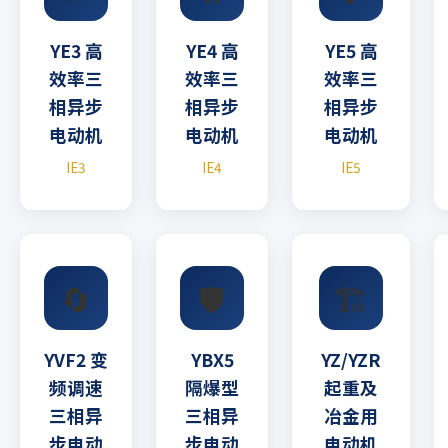
YE3 高
YE4 高
YE5 高
效率三
效率三
效率三
相异步
相异步
相异步
电动机
电动机
电动机
IE3
IE4
IE5
🔄
🛡️
🏗️
YVF2 变
YBX5
YZ/YZR
频调速
隔爆型
起重及
三相异
三相异
冶金用
步电动
步电动
电动机