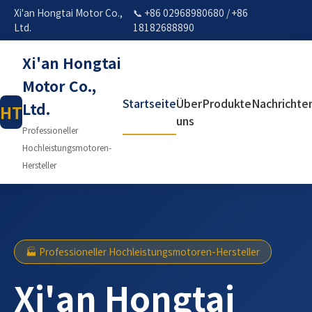
Xi'an Hongtai Motor Co.,
📞 +86 02968980680 / +86
Ltd.
18182688890
Xi'an Hongtai
Motor Co.,
Startseite
Über
Produkte
Nachrichte
Ltd.
HT
uns
Professioneller
Hochleistungsmotoren-
Hersteller
🏭 Professioneller Hochleistungsmotoren-Hersteller
Xi'an Hongtai