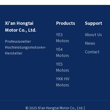
Xi'an Hongtai
Products
Support
Motor Co., Ltd.
YE3
About Us
Motors
Professioneller
News
Hochleistungsmotoren-
YE4
Contact
Hersteller
Motors
YE5
Motors
YKK HV
Motors
© 2025 Xi'an Hongtai Motor Co., Ltd. |