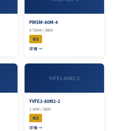
PMSM-80M-4
0.75kW / 380V
IE5
详情 →
YVFE3-80M2-2
YVFE3-80M2-2
1.1kW / 380V
IE3
详情 →