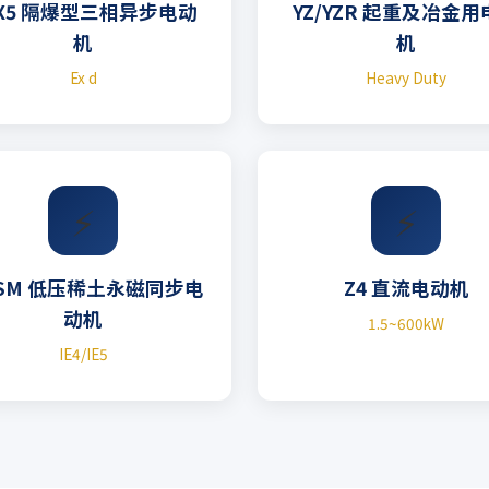
BX5 隔爆型三相异步电动
YZ/YZR 起重及冶金
机
机
Ex d
Heavy Duty
⚡
⚡
SM 低压稀土永磁同步电
Z4 直流电动机
动机
1.5~600kW
IE4/IE5