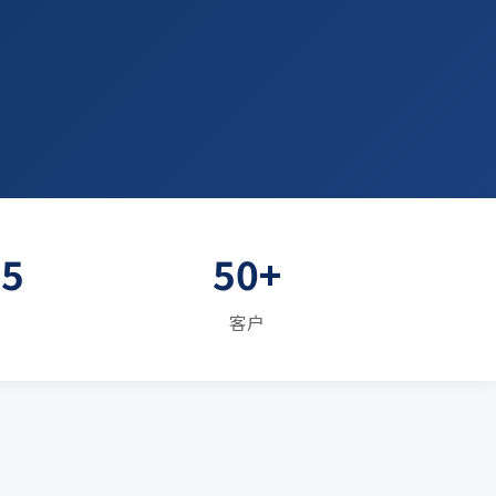
E5
50+
客户