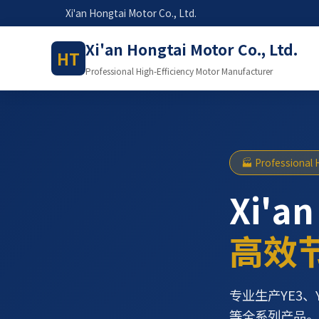
Xi'an Hongtai Motor Co., Ltd.
Xi'an Hongtai Motor Co., Ltd.
HT
Professional High-Efficiency Motor Manufacturer
🏭 Professional 
Xi'an
高效
专业生产YE3、
等全系列产品。