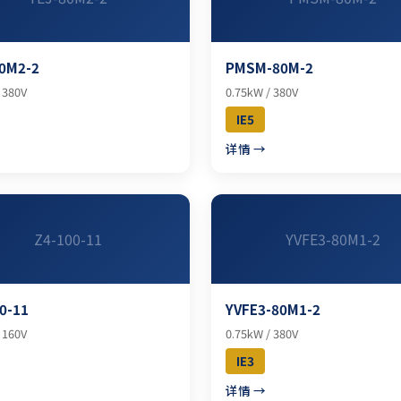
0M2-2
PMSM-80M-2
 380V
0.75kW / 380V
IE5
→
详情 →
Z4-100-11
YVFE3-80M1-2
0-11
YVFE3-80M1-2
 160V
0.75kW / 380V
IE3
→
详情 →