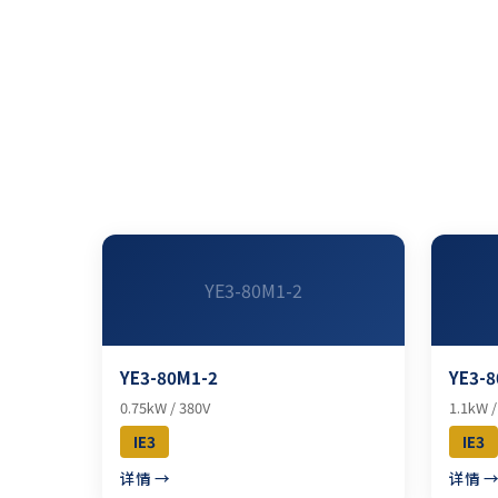
YE3-80M1-2
YE3-80M1-2
YE3-8
0.75kW / 380V
1.1kW /
IE3
IE3
详情 →
详情 