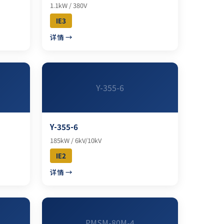
1.1kW / 380V
IE3
详情 →
Y-355-6
Y-355-6
185kW / 6kV/10kV
IE2
详情 →
PMSM-80M-4