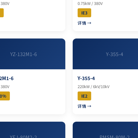
 380V
0.75kW / 380V
IE3
→
详情 →
YZ-132M1-6
Y-355-4
2M1-6
Y-355-4
 380V
220kW / 6kV/10kV
40%
IE2
→
详情 →
YEJ-80M2-2
PMSM-80M-2