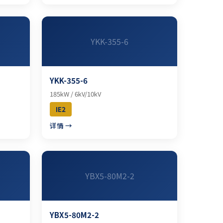
YKK-355-6
YKK-355-6
185kW / 6kV/10kV
IE2
详情 →
YBX5-80M2-2
YBX5-80M2-2