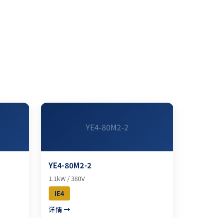
YE4-80M2-2
YE4-80M2-2
1.1kW / 380V
IE4
详情 →