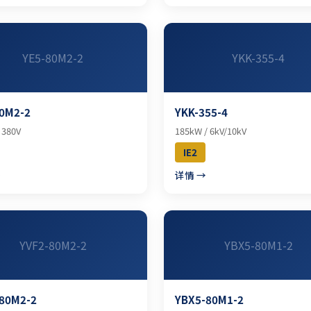
YE5-80M2-2
YKK-355-4
0M2-2
YKK-355-4
 380V
185kW / 6kV/10kV
IE2
→
详情 →
YVF2-80M2-2
YBX5-80M1-2
-80M2-2
YBX5-80M1-2