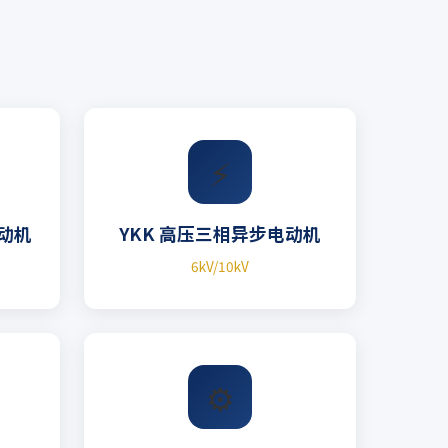
⚡
电动机
YKK 高压三相异步电动机
6kV/10kV
⚙️