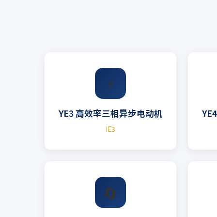
⚡
YE3 高效率三相异步电动机
YE
IE3
🔄